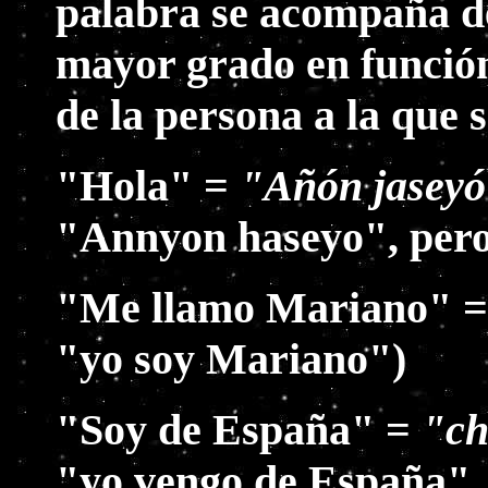
palabra se acompaña de
mayor grado en función 
de la persona a la que
"Hola" =
"Añón jasey
"Annyon haseyo", pero 
"Me llamo Mariano" 
"yo soy Mariano")
"Soy de España" =
"ch
"yo vengo de España".