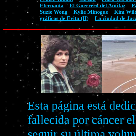
Eternauta
El Guerrero del Antifaz
P
Suzie Wong
Kylie Minogue
Kim Wil
gráficos de Evita (II)
La ciudad de Jac
Esta página está dedi
fallecida por cáncer e
seguir su última volu