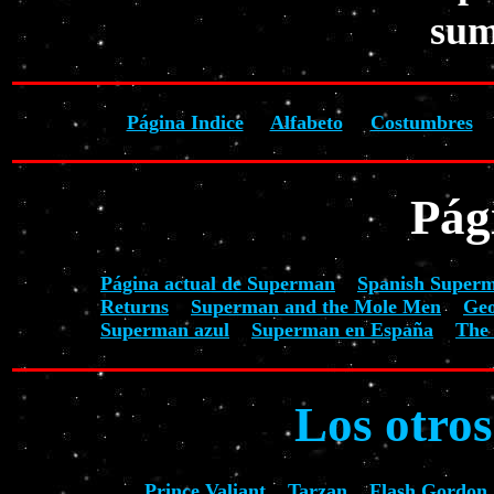
sum
Página Indice
Alfabeto
Costumbres
Pág
Página actual de Superman
Spanish Super
Returns
Superman and the Mole Men
Geo
Superman azul
Superman en España
The 
Los otro
Prince Valiant
Tarzan
Flash Gordon 